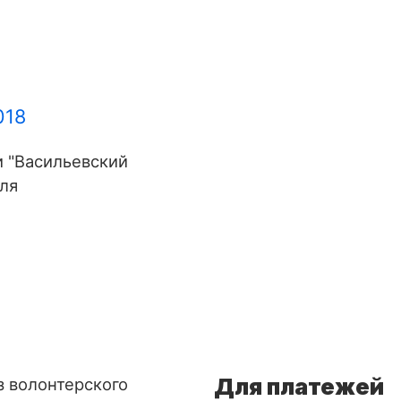
018
 "Васильевский
ля
Для платежей
з волонтерского