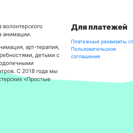
Для платежей
з волонтерского
в анимации.
Платежные реквизиты с
имация, арт-терапия,
Пользовательское
требностями, детьми с
соглашение
подопечными
тров. С 2018 года мы
стерских «Простые