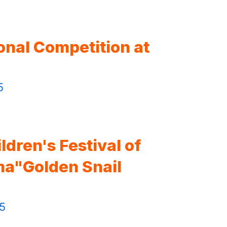
onal Competition at
5
ldren's Festival of
ma"Golden Snail
5