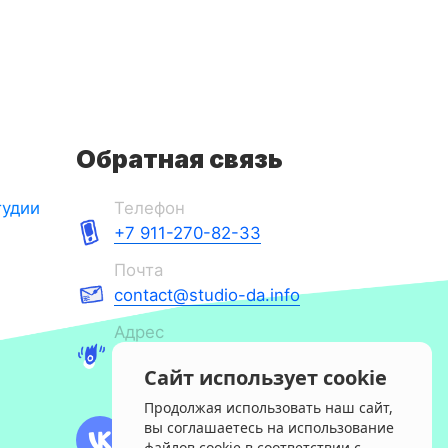
Обратная связь
тудии
Телефон
+7 911-270-82-33
Почта
contact@studio-da.info
Адрес
Санкт-Петербург, 14
Сайт использует cookie
линия ВО, 5
Продолжая использовать наш сайт,
вы соглашаетесь на использование
файлов cookie в соответствии с