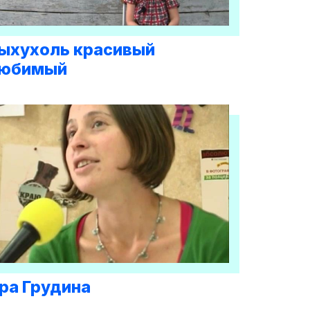
ыхухоль красивый
юбимый
ра Грудина