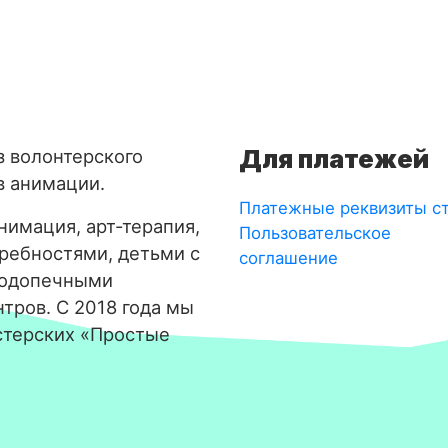
Для платежей
з волонтерского
в анимации.
Платежные реквизиты с
имация, арт-терапия,
Пользовательское
требностями, детьми с
соглашение
подопечными
тров. С 2018 года мы
стерских «Простые