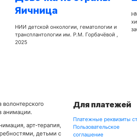
Яичница
-
НМ
х
НИИ детской онкологии, гематологии и
за
трансплантологии им. Р.М. Горбачёвой ,
2025
Для платежей
з волонтерского
в анимации.
Платежные реквизиты с
имация, арт-терапия,
Пользовательское
требностями, детьми с
соглашение