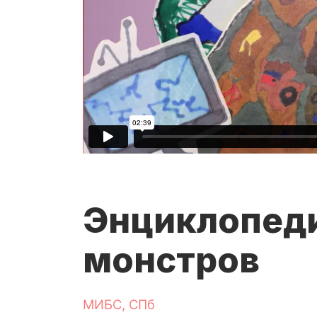
Энциклопед
монстров
МИБС, СПб