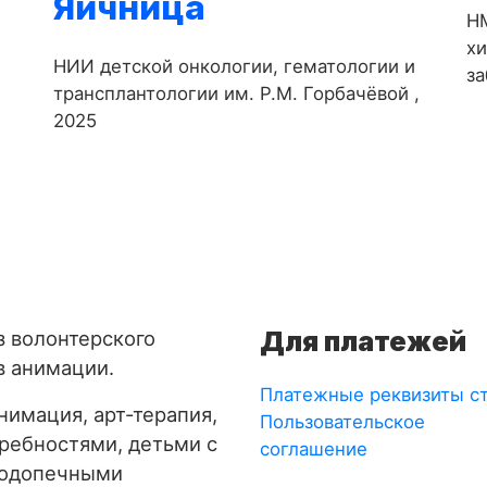
Яичница
-
НМ
х
НИИ детской онкологии, гематологии и
за
трансплантологии им. Р.М. Горбачёвой ,
2025
Для платежей
з волонтерского
в анимации.
Платежные реквизиты с
имация, арт-терапия,
Пользовательское
требностями, детьми с
соглашение
подопечными