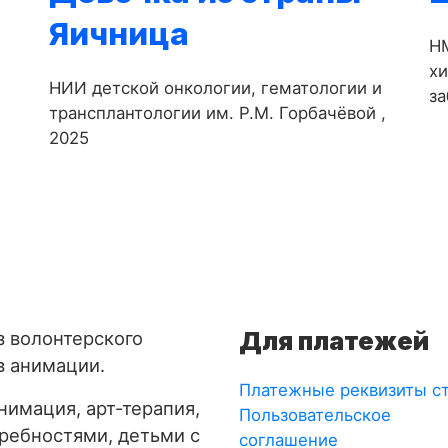
Яичница
-
НМ
х
НИИ детской онкологии, гематологии и
за
трансплантологии им. Р.М. Горбачёвой ,
2025
Для платежей
з волонтерского
в анимации.
Платежные реквизиты с
имация, арт-терапия,
Пользовательское
требностями, детьми с
соглашение