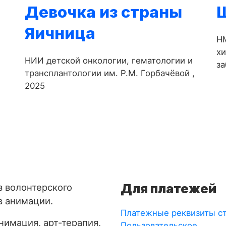
Девочка из страны
Яичница
-
НМ
х
НИИ детской онкологии, гематологии и
за
трансплантологии им. Р.М. Горбачёвой ,
2025
Для платежей
з волонтерского
в анимации.
Платежные реквизиты с
имация, арт-терапия,
Пользовательское