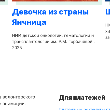
Девочка из страны
Яичница
-
НМ
х
НИИ детской онкологии, гематологии и
за
трансплантологии им. Р.М. Горбачёвой ,
2025
Для платежей
з волонтерского
в анимации.
Платежные реквизиты с