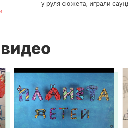
у руля сюжета, играли саун
и
 видео