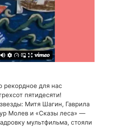
 рекордное для нас
трехсот пятидесяти!
везды: Митя Шагин, Гаврила
тур Молев и «Сказы леса» —
кадровку мультфильма, стояли