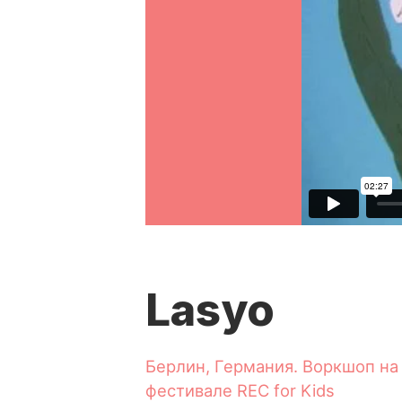
Lasyo
Берлин, Германия. Воркшоп на
фестивале REC for Kids