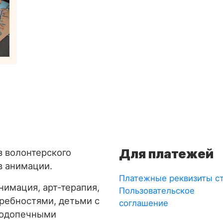
Для платежей
з волонтерского
в анимации.
Платежные реквизиты с
имация, арт-терапия,
Пользовательское
требностями, детьми с
соглашение
подопечными